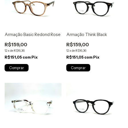
Armação Basic Redond Rose
Armação Think Black
R$159,00
R$159,00
12
x
de
R$16,36
12
x
de
R$16,36
R$151,05
com
Pix
R$151,05
com
Pix