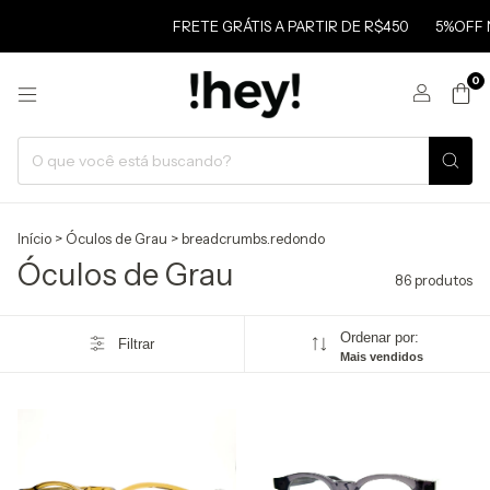
FRETE GRÁTIS A PARTIR DE R$450
5%OFF NO PIX
0
Início
>
Óculos de Grau
>
breadcrumbs.redondo
Óculos de Grau
86 produtos
Ordenar por:
Filtrar
Mais vendidos