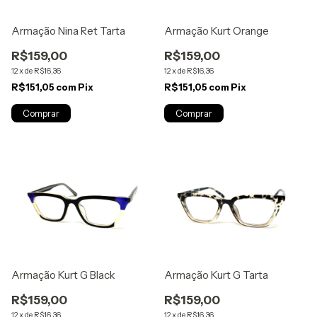
Armação Nina Ret Tarta
Armação Kurt Orange
R$159,00
R$159,00
12
x
de
R$16,36
12
x
de
R$16,36
R$151,05
com
Pix
R$151,05
com
Pix
Armação Kurt G Black
Armação Kurt G Tarta
R$159,00
R$159,00
12
x
de
R$16,36
12
x
de
R$16,36