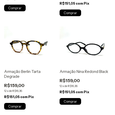
R$151,05
com
Pix
Armação Berlin Tarta
Armação Nina Redond Black
Degrade
R$159,00
R$159,00
12
x
de
R$16,36
12
x
de
R$16,36
R$151,05
com
Pix
R$151,05
com
Pix