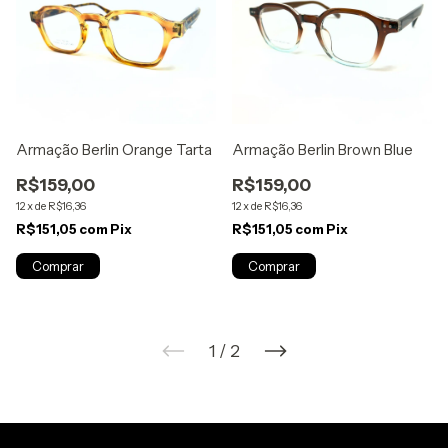
Armação Berlin Orange Tarta
Armação Berlin Brown Blue
R$159,00
R$159,00
12
x
de
R$16,36
12
x
de
R$16,36
R$151,05
com
Pix
R$151,05
com
Pix
1
/
2