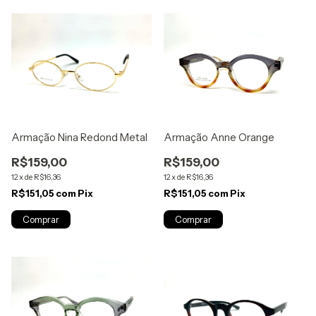
Armação Nina Redond Metal
Armação Anne Orange
R$159,00
R$159,00
12
x
de
R$16,36
12
x
de
R$16,36
R$151,05
com
Pix
R$151,05
com
Pix