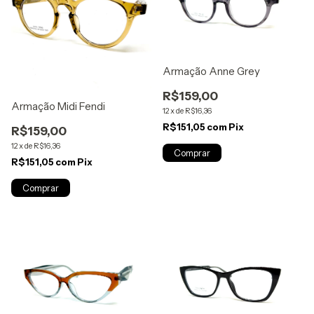
Armação Anne Grey
R$159,00
Armação Midi Fendi
12
x
de
R$16,36
R$151,05
com
Pix
R$159,00
12
x
de
R$16,36
R$151,05
com
Pix