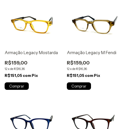
Armação Legacy Mostarda
Armação Legacy M Fendi
R$159,00
R$159,00
12
x
de
R$16,36
12
x
de
R$16,36
R$151,05
com
Pix
R$151,05
com
Pix