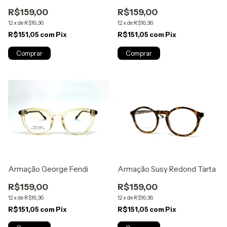
R$159,00
R$159,00
12
x
de
R$16,36
12
x
de
R$16,36
R$151,05
com
Pix
R$151,05
com
Pix
Armação George Fendi
Armação Susy Redond Tarta
R$159,00
R$159,00
12
x
de
R$16,36
12
x
de
R$16,36
R$151,05
com
Pix
R$151,05
com
Pix