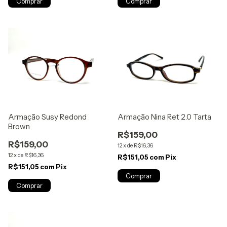
Armação Nina Ret 2.0 Tarta
Armação Susy Redond
Brown
R$159,00
R$159,00
12
x
de
R$16,36
12
x
de
R$16,36
R$151,05
com
Pix
R$151,05
com
Pix