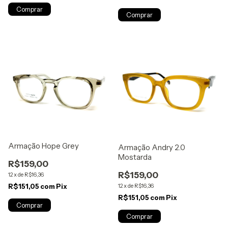
Armação Hope Grey
Armação Andry 2.0
Mostarda
R$159,00
R$159,00
12
x
de
R$16,36
12
x
de
R$16,36
R$151,05
com
Pix
R$151,05
com
Pix