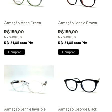
Armação Anne Green
Armação Jennie Brown
R$159,00
R$159,00
12
x
de
R$16,36
12
x
de
R$16,36
R$151,05
com
Pix
R$151,05
com
Pix
Armação Jennie Invisible
Armação George Black