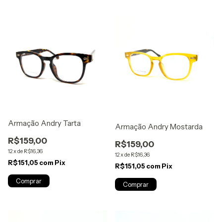
Armação Andry Tarta
Armação Andry Mostarda
R$159,00
R$159,00
12
x
de
R$16,36
12
x
de
R$16,36
R$151,05
com
Pix
R$151,05
com
Pix